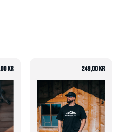
,00
kr
249,00
kr