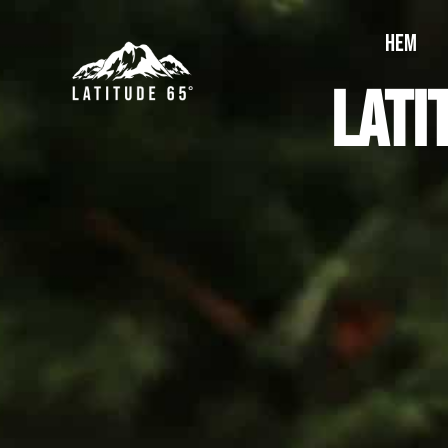
HEM
Lati