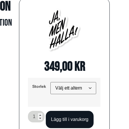
ion
tion
349,00
kr
Storlek
Lägg till i varukorg