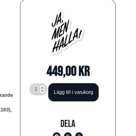
449,00
kr
Lägg till i varukorg
erande
163),
Dela