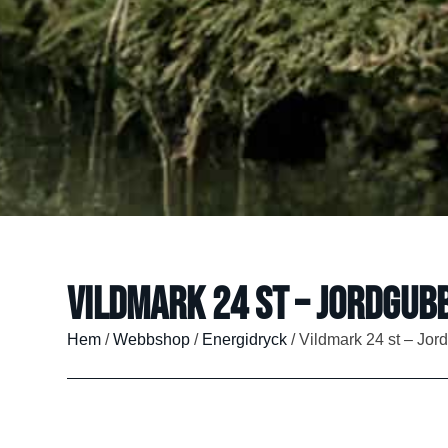
Vildmark 24 st – Jordgu
Hem
/
Webbshop
/
Energidryck
/ Vildmark 24 st – Jo