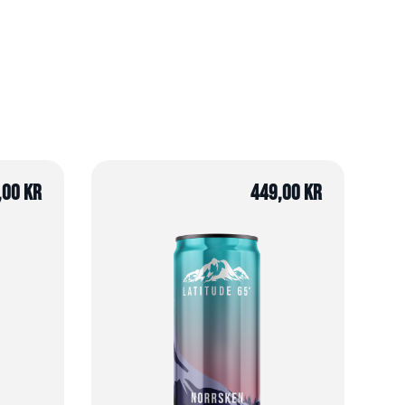
,00
kr
449,00
kr