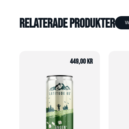
Relaterade produkter
W
449,00
kr