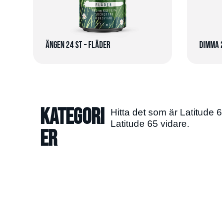
Ängen 24 st – Fläder
Dimma 
Kategori
Hitta det som är Latitude 
Latitude 65 vidare.
er