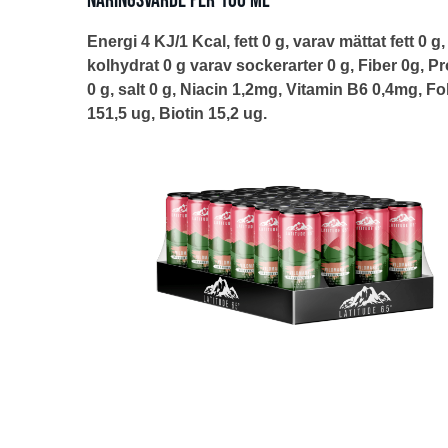
Näringsvärde per 100 ml
Energi 4 KJ/1 Kcal, fett 0 g, varav mättat fett 0 g,
kolhydrat 0 g varav sockerarter 0 g, Fiber 0g, Pr
0 g, salt 0 g, Niacin 1,2mg, Vitamin B6 0,4mg, Fo
151,5 ug, Biotin 15,2 ug.