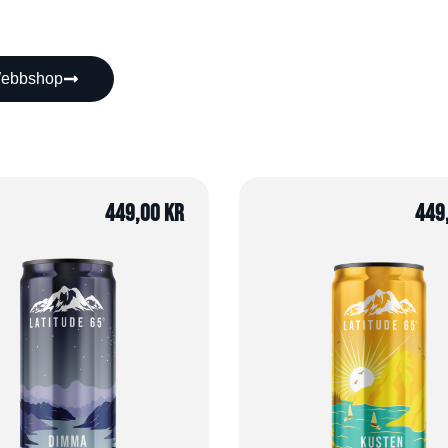
ebbshop
449,00
kr
449