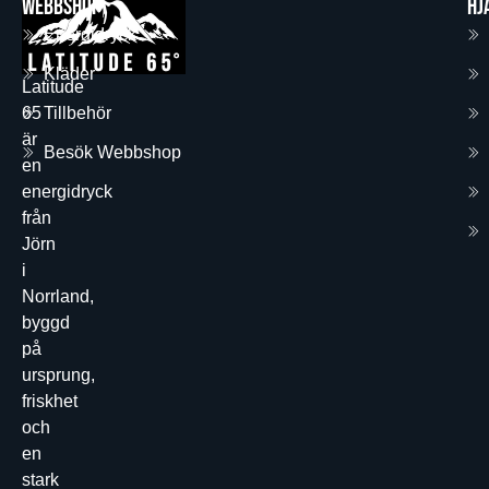
Webbshop
Hj
Energidryck
Kläder
Latitude
65
Tillbehör
är
Besök Webbshop
en
energidryck
från
Jörn
i
Norrland,
byggd
på
ursprung,
friskhet
och
en
stark