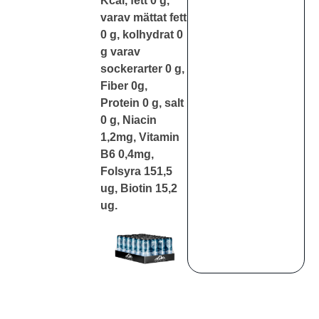
Kcal, fett 0 g,
varav mättat fett
0 g, kolhydrat 0
g varav
sockerarter 0 g,
Fiber 0g,
Protein 0 g, salt
0 g, Niacin
1,2mg, Vitamin
B6 0,4mg,
Folsyra 151,5
ug, Biotin 15,2
ug.