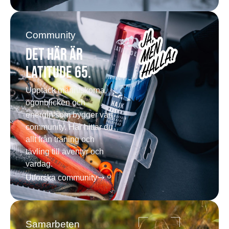
Community
Det här är
Latitude 65.
Upptäck människorna,
ögonblicken och
energin som bygger vårt
community. Här hittar du
allt från träning och
tävling till äventyr och
vardag.
Utforska community
Samarbeten