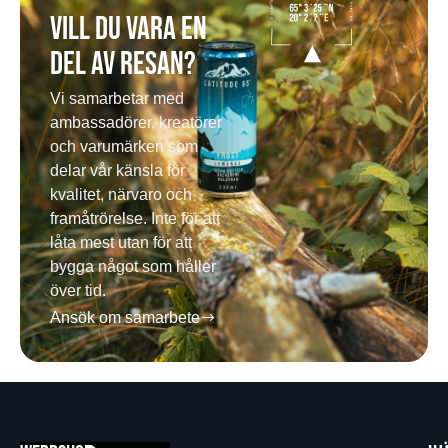
Vill du vara en
del av resan?
Vi samarbetar med
ambassadörer, kreatörer
och varumärken som
delar vår känsla för
kvalitet, närvaro och
framåtrörelse. Inte för att
låta mest utan för att
bygga något som håller
över tid.
Ansök om samarbete