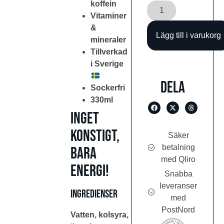
koffein
Vitaminer
&
Lägg till i varukorg
mineraler
Tillverkad
i Sverige
Dela
Sockerfri
330ml
Inget
konstigt,
Säker
betalning
bara
med Qliro
energi!
Snabba
leveranser
Ingredienser
med
PostNord
Vatten, kolsyra,