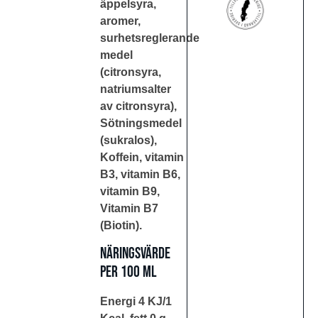
äppelsyra,
aromer,
surhetsreglerande
medel
(citronsyra,
natriumsalter
av citronsyra),
Sötningsmedel
(sukralos),
Koffein, vitamin
B3, vitamin B6,
vitamin B9,
Vitamin B7
(Biotin).
Näringsvärde
per 100 ml
Energi 4 KJ/1