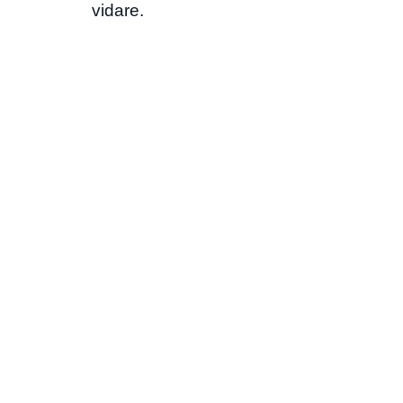
vidare.
Kläder
Kläder och accessoarer för dig som vill bära
med dig känslan från Latitude 65. Avskalat,
självsäkert och rotat i vårt ursprung.