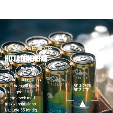
Upptäck våra produkter
HITTA DIN ENERGI
Oavsett om du är på
väg till jobbet, ut i
naturen, in i ett pass
eller bara vill ha en
riktigt god
energidryck med
frisk känsla, finns
Latitude 65 för dig.