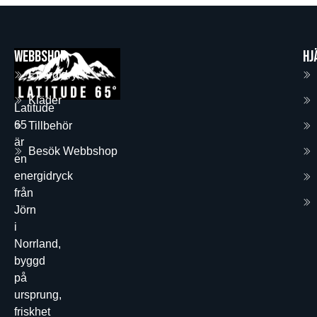
Webbshop
Hj
Energidryck
Kläder
Latitude
65
Tillbehör
är
Besök Webbshop
en
energidryck
från
Jörn
i
Norrland,
byggd
på
ursprung,
friskhet