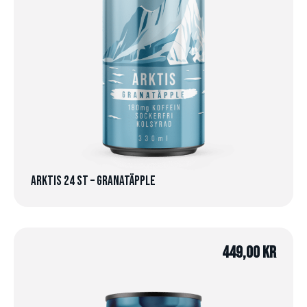
Arktis 24 st – Granatäpple
449,00
kr