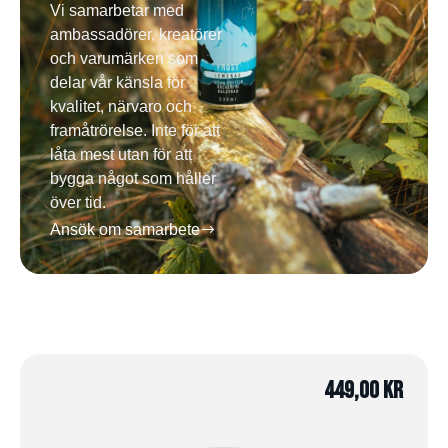
Vi samarbetar med
ambassadörer, kreatörer
och varumärken som
delar vår känsla för
kvalitet, närvaro och
framåtrörelse. Inte för att
låta mest utan för att
bygga något som håller
över tid.
Ansök om samarbete
449,00
kr