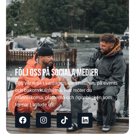
Följ oss på sociala medier
Följ vår resa i vardagen, ute i naturen, på events
och bakom kulisserna. Här möter du
människorna, platserna och ögonblicken som
formar Latitude 65.