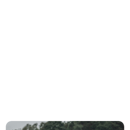
Energidryck
Frisk energi från Norrland, utvecklad för att
passa fler tillfällen, fler människor och fler
smaker. Tydlig smak, klar känsla och 180 mg
koffein i varje burk.
Shoppa energidryck