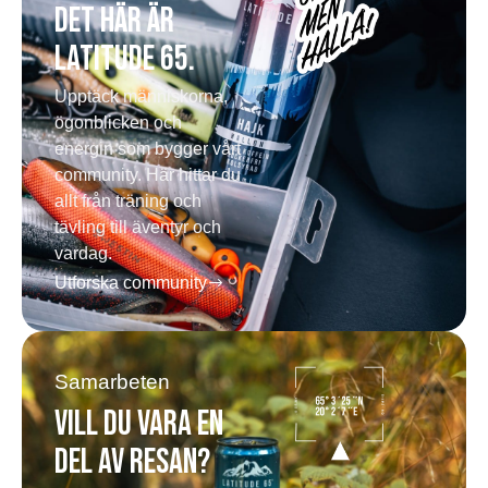
Det här är
Latitude 65.
Upptäck människorna,
ögonblicken och
energin som bygger vårt
community. Här hittar du
allt från träning och
tävling till äventyr och
vardag.
Utforska community
Samarbeten
Vill du vara en
del av resan?