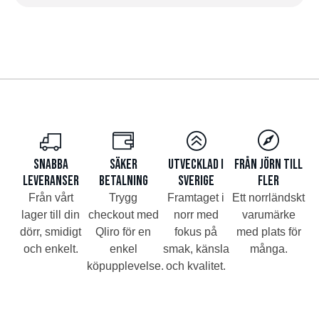
Snabba
Säker
Utvecklad i
Från Jörn till
leveranser
betalning
Sverige
fler
Från vårt
Trygg
Framtaget i
Ett norrländskt
lager till din
checkout med
norr med
varumärke
dörr, smidigt
Qliro för en
fokus på
med plats för
och enkelt.
enkel
smak, känsla
många.
köpupplevelse.
och kvalitet.