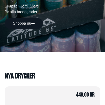
Skapad i Jörn. Gjord
för alla breddgrader.
Shoppa nu
Nya drycker
449,00
kr