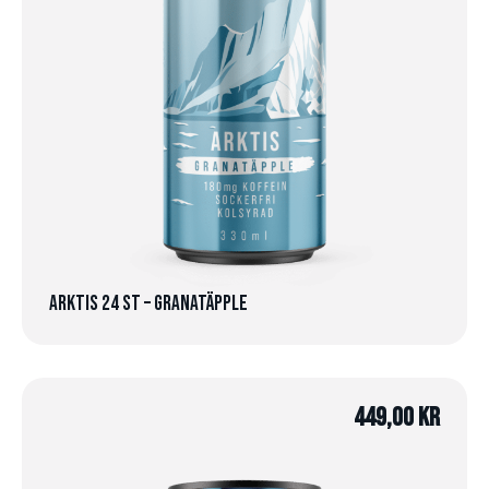
Arktis 24 st – Granatäpple
449,00
kr